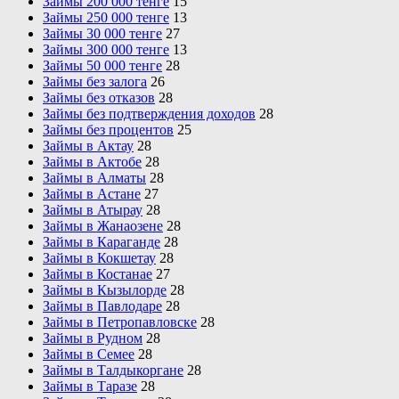
Займы 200 000 тенге
15
Займы 250 000 тенге
13
Займы 30 000 тенге
27
Займы 300 000 тенге
13
Займы 50 000 тенге
28
Займы без залога
26
Займы без отказов
28
Займы без подтверждения доходов
28
Займы без процентов
25
Займы в Актау
28
Займы в Актобе
28
Займы в Алматы
28
Займы в Астане
27
Займы в Атырау
28
Займы в Жанаозене
28
Займы в Караганде
28
Займы в Кокшетау
28
Займы в Костанае
27
Займы в Кызылорде
28
Займы в Павлодаре
28
Займы в Петропавловске
28
Займы в Рудном
28
Займы в Семее
28
Займы в Талдыкоргане
28
Займы в Таразе
28