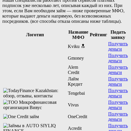
Наши специалисты работают против сервисов платных
подписок уже несколько лет, описывая каждый из них. При
этом, если Вам необходим займ — ниже проверенные МФО,
которые выдают деньги напрямую, без всевозможных
посредников. (все способы отказа описаны ниже таблицы).
Название
Подать
Логотип
Рейтинг
МФО
заявку
Получить
Kviku 🔝
деньги
Получить
Gmoney
деньги
Alem
Получить
Credit
деньги
Лайм
Получить
Кредит
деньги
Получить
Tengebai
деньги
Получить
Vivus
деньги
Получить
OneCredit
деньги
Получить
Acredit
деньги