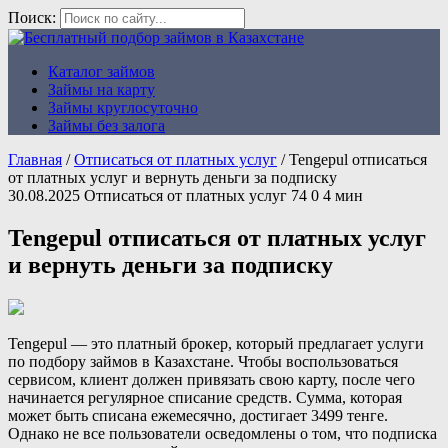
Поиск:
Каталог займов
Бесплатный подбор займов в
Займы на карту
Казахстане
Займы круглосуточно
Займы без залога
Главная
/
Отписаться от платных услуг
/
Tengepul отписаться
от платных услуг и вернуть деньги за подписку
30.08.2025
Отписаться от платных услуг
74
0
4 мин
Tengepul отписаться от платных услуг
и вернуть деньги за подписку
Tengepul — это платный брокер, который предлагает услуги
по подбору займов в Казахстане. Чтобы воспользоваться
сервисом, клиент должен привязать свою карту, после чего
начинается регулярное списание средств. Сумма, которая
может быть списана ежемесячно, достигает 3499 тенге.
Однако не все пользователи осведомлены о том, что подписка