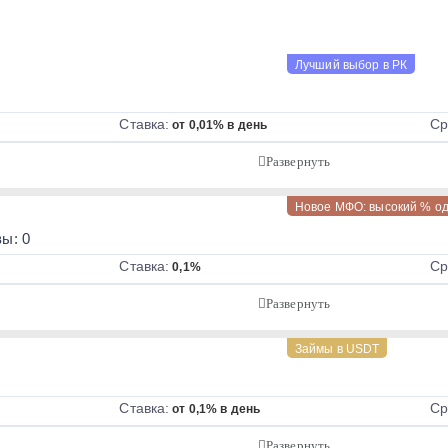
Лучший выбор в РК
Ставка:
Ср
от 0,01% в день
Новое МФО: высокий % о
ы: 0
Ставка:
Ср
0,1%
Займы в USDT
Ставка:
Ср
от 0,1% в день