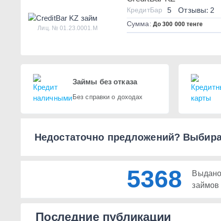
КредитБар
5
Отзывы: 2
Сумма:
До 300 000 тенге
Лиц. № 01.23.0001.M
Займы без отказа
Без справки о доходах
Недостаточно предложений? Выбира
5368
Выдан
займов
Последние публикации