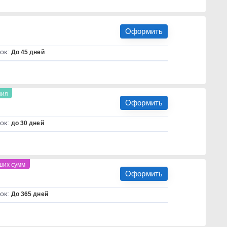
Оформить
ок:
До 45 дней
ния
Оформить
ок:
до 30 дней
ших сумм
Оформить
ок:
До 365 дней