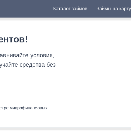
Каталог займов
Займы на карт
в Казахстане
ентов!
равнивайте условия,
учайте средства без
естре микрофинансовых