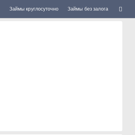
у
Займы круглосуточно
Займы без залога