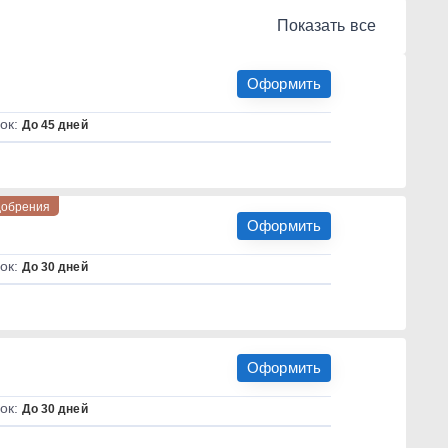
₸
Показать все
Оформить
ок:
До 45 дней
добрения
Оформить
ок:
До 30 дней
Подбор займ
Быстро · 
Оформить
ок:
До 30 дней