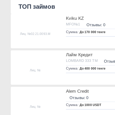
ТОП займов
Kviku KZ
MFO№1
Отзывы: 0
Сумма:
До 170 000 тенге
Лиц. №02.21.0093.М
Лайм Кредит
LOMBARD 333 TM
Отзыв
Сумма:
До 400 000 тенге
Лиц. №
Alem Credit
Отзывы: 0
Сумма:
До 1000 USDT
Лиц. №