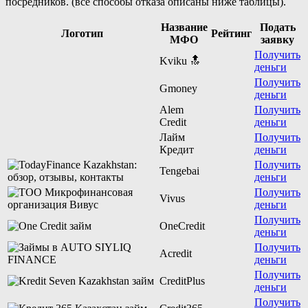
посредников. (все способы отказа описаны ниже таблицы).
Название
Подать
Логотип
Рейтинг
МФО
заявку
Получить
Kviku 🔝
деньги
Получить
Gmoney
деньги
Alem
Получить
Credit
деньги
Лайм
Получить
Кредит
деньги
Получить
Tengebai
деньги
Получить
Vivus
деньги
Получить
OneCredit
деньги
Получить
Acredit
деньги
Получить
CreditPlus
деньги
Получить