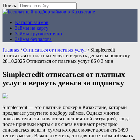
Поиск:
Каталог займов
Бесплатный подбор займов в
Займы на карту
Казахстане
Займы круглосуточно
Займы без залога
Главная
/
Отписаться от платных услуг
/
Simplecredit
отписаться от платных услуг и вернуть деньги за подписку
28.10.2025
Отписаться от платных услуг
86
0
3 мин
Simplecredit отписаться от платных
услуг и вернуть деньги за подписку
Simplecredit — это платный брокер в Казахстане, который
предлагает услуги по подбору займов. Однако многие
пользователи сталкиваются с неприятной ситуацией, когда
после привязки карты с их счета начинают регулярно
списываться деньги, сумма которых может достигать 3499
тенге в месяц. Важно отметить, что для того чтобы избежать