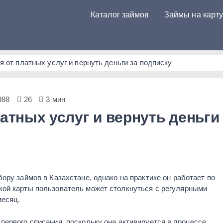
Каталог займов
Займы на карт
в Казахстане
я от платных услуг и вернуть деньги за подписку
988
26
3 мин
латных услуг и вернуть деньги
ору займов в Казахстане, однако на практике он работает по
кой карты пользователь может столкнуться с регулярными
месяц.
первого списания, поскольку она активируется в процессе