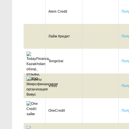
Alem Credit
Полу
Лайм Кредит
Полу
Tengebai
Полу
Vivus
Полу
OneCredit
Полу