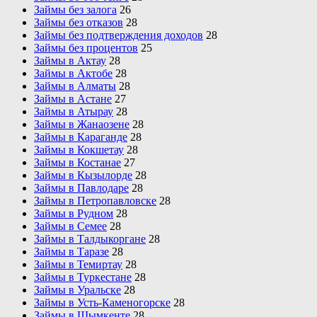
Займы без залога
26
Займы без отказов
28
Займы без подтверждения доходов
28
Займы без процентов
25
Займы в Актау
28
Займы в Актобе
28
Займы в Алматы
28
Займы в Астане
27
Займы в Атырау
28
Займы в Жанаозене
28
Займы в Караганде
28
Займы в Кокшетау
28
Займы в Костанае
27
Займы в Кызылорде
28
Займы в Павлодаре
28
Займы в Петропавловске
28
Займы в Рудном
28
Займы в Семее
28
Займы в Талдыкоргане
28
Займы в Таразе
28
Займы в Темиртау
28
Займы в Туркестане
28
Займы в Уральске
28
Займы в Усть-Каменогорске
28
Займы в Шымкенте
28