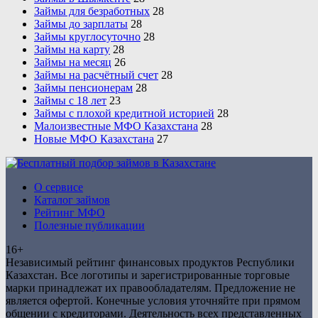
Займы для безработных
28
Займы до зарплаты
28
Займы круглосуточно
28
Займы на карту
28
Займы на месяц
26
Займы на расчётный счет
28
Займы пенсионерам
28
Займы с 18 лет
23
Займы с плохой кредитной историей
28
Малоизвестные МФО Казахстана
28
Новые МФО Казахстана
27
О сервисе
Бесплатный подбор займов в
Каталог займов
Казахстане
Рейтинг МФО
Полезные публикации
16+
Независимый рейтинг финансовых продуктов Республики
Казахстан. Все логотипы и зарегистрированные торговые
марки принадлежат их правообладателям. Предложение не
является офертой. Конечные условия уточняйте при прямом
общении с кредиторами. Деятельность всех представленных