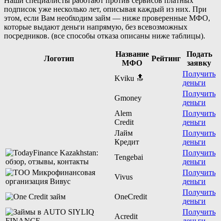
Наши специалисты работают против сервисов платных
подписок уже несколько лет, описывая каждый из них. При
этом, если Вам необходим займ — ниже проверенные МФО,
которые выдают деньги напрямую, без всевозможных
посредников. (все способы отказа описаны ниже таблицы).
Название
Подать
Логотип
Рейтинг
МФО
заявку
Получить
Kviku 🔝
деньги
Получить
Gmoney
деньги
Alem
Получить
Credit
деньги
Лайм
Получить
Кредит
деньги
Получить
Tengebai
деньги
Получить
Vivus
деньги
Получить
OneCredit
деньги
Получить
Acredit
деньги