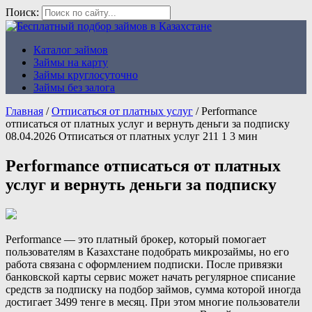
Поиск:
Каталог займов
Бесплатный подбор займов в
Займы на карту
Казахстане
Займы круглосуточно
Займы без залога
Главная
/
Отписаться от платных услуг
/
Performance
отписаться от платных услуг и вернуть деньги за подписку
08.04.2026
Отписаться от платных услуг
211
1
3 мин
Performance отписаться от платных
услуг и вернуть деньги за подписку
Performance — это платный брокер, который помогает
пользователям в Казахстане подобрать микрозаймы, но его
работа связана с оформлением подписки. После привязки
банковской карты сервис может начать регулярное списание
средств за подписку на подбор займов, сумма которой иногда
достигает 3499 тенге в месяц. При этом многие пользователи