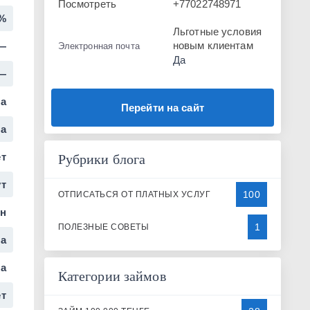
Посмотреть
+77022748971
9%
Льготные условия
новым клиентам
—
Электронная почта
Да
—
а
Перейти на сайт
а
т
Рубрики блога
ут
100
ОТПИСАТЬСЯ ОТ ПЛАТНЫХ УСЛУГ
н
1
ПОЛЕЗНЫЕ СОВЕТЫ
да
а
Категории займов
т