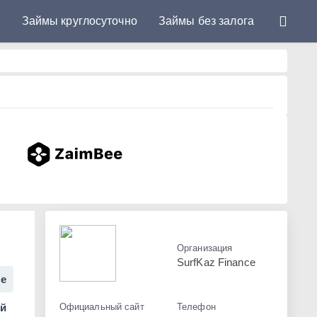
у
Займы круглосуточно
Займы без залога
Организация
SurfKaz Finance
ге
ей
Официальный сайт
Телефон