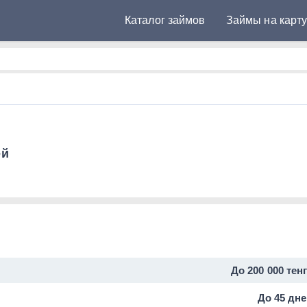
Каталог займов
Займы на карт
в Казахстане
ей
До 200 000 тен
До 45 дн