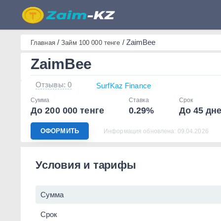
Бесплатный подбор займов 
/
/
ZaimBee
Главная
Займ 100 000 тенге
ZaimBee
Отзывы: 0
SurfKaz Finance
Сумма
Ставка
Срок
До 200 000 тенге
0.29%
До 45 дн
ОФОРМИТЬ
Информация обновлена: 09.04.2026
Условия и тарифы
Сумма
Срок