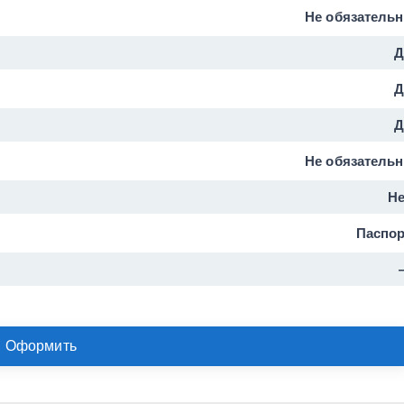
Не обязатель
Д
Д
Д
Не обязатель
Не
Паспор
Оформить