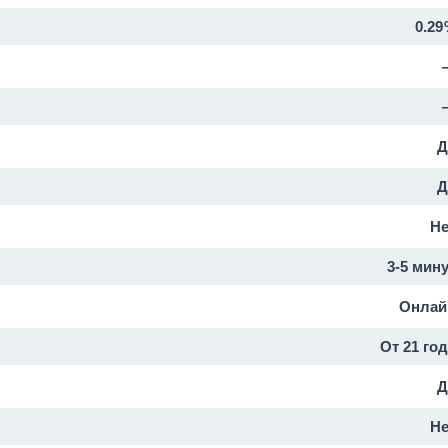
0.2
Д
Д
Не
3-5 мин
Онлай
От 21 го
Д
Не