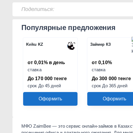
Поделиться:
Популярные предложения
Kviku KZ
Займер КЗ
от 0,01% в день
от 0,10%
ставка
ставка
До 170 000 тенге
До 300 000 тенге
срок До 45 дней
срок До 365 дней
Оформить
Оформить
МФО ZaimBee — это сервис онлайн-займов в Казахст
посещения офиса и длительного ожидания. Для мног