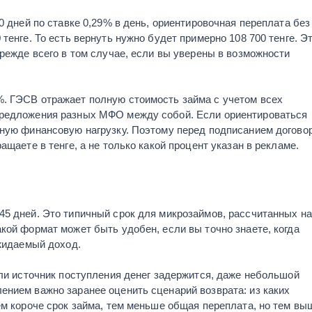
0 дней по ставке 0,29% в день, ориентировочная переплата без
тенге. То есть вернуть нужно будет примерно 108 700 тенге. Э
прежде всего в том случае, если вы уверены в возможности
. ГЭСВ отражает полную стоимость займа с учетом всех
предложения разных МФО между собой. Если ориентироваться
ьную финансовую нагрузку. Поэтому перед подписанием догово
ащаете в тенге, а не только какой процент указан в рекламе.
45 дней. Это типичный срок для микрозаймов, рассчитанных на
кой формат может быть удобен, если вы точно знаете, когда
ожидаемый доход.
сли источник поступления денег задержится, даже небольшой
ением важно заранее оценить сценарий возврата: из каких
ем короче срок займа, тем меньше общая переплата, но тем вы