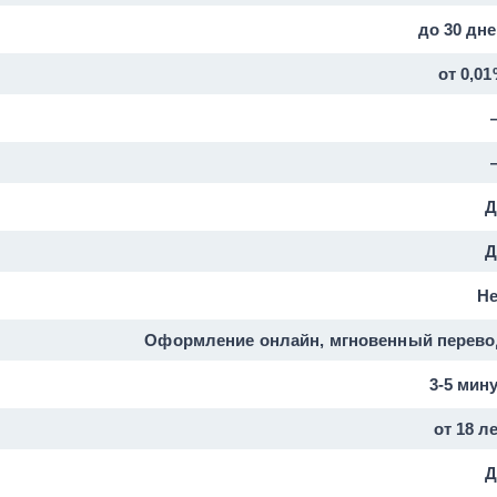
до 30 дн
от 0,0
Д
Д
Не
Оформление онлайн, мгновенный перево
3-5 мин
от 18 л
Д